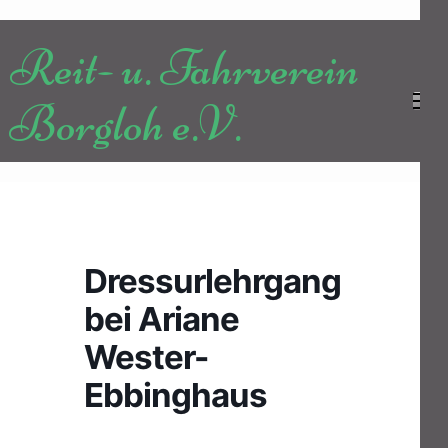
Zum
Inhalt
Reit- u. Fahrverein
springen
(Enter
Borgloh e.V.
drücken)
Dressurlehrgang
bei Ariane
Wester-
Ebbinghaus