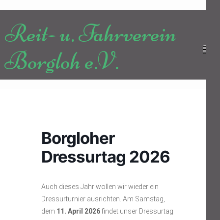
Zum
Inhalt
Reit- u. Fahrverein
springen
(Enter
Borgloh e.V.
drücken)
Borgloher
Dressurtag 2026
Auch dieses Jahr wollen wir wieder ein
Dressurturnier ausrichten. Am Samstag,
dem
11. April 2026
findet unser Dressurtag