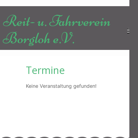
Zum
Inhalt
Reit- u. Fahrverein
springen
(Enter
Borgloh e.V.
drücken)
Termine
Keine Veranstaltung gefunden!